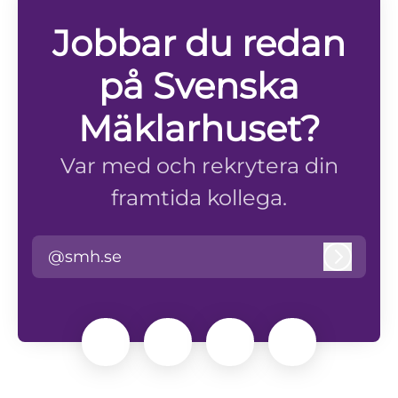
Jobbar du redan
på Svenska
Mäklarhuset?
Var med och rekrytera din
framtida kollega.
@smh.se
Logga i