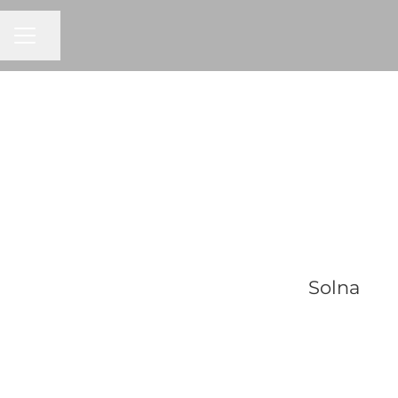
KARRIÄRMENY
Dela sidan
Solna