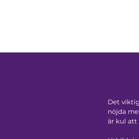
Det viktig
nöjda med
är kul att