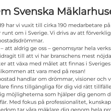
m Svenska Mäklarhus
9 har vi vuxit till cirka 190 medarbetare på 
runt om i Sverige. Vi drivs av att förverklig
bostadsdrömmar.
e – att aldrig ge oss – genomsyrar hela ve
idragit till att vi har branschens mest nöjd
ter att växa med målet att finnas i Sveriges
älkommen att vara med på resan!
bostad handlar om drömmar, visioner och v
re finns tillgängliga för dig vid rätt tillfälle
ig möjligheterna som hjälper dig genom d
fär. Med fokus på professionalitet, kunska
nedom tar våra mäklare dig genom hela pr