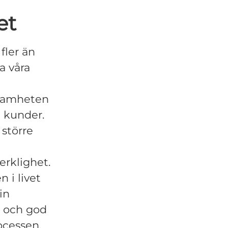
et
fler än
a våra
rksamheten
a kunder.
 större
erklighet.
n i livet
in
p och god
ocessen,