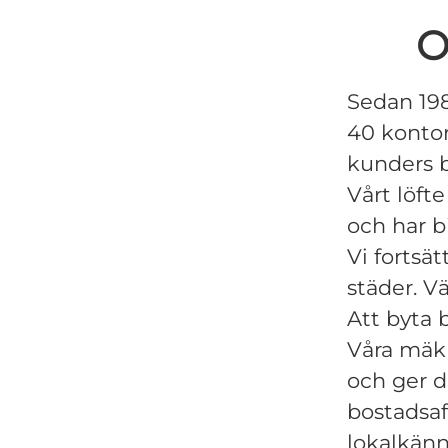
O
Sedan 198
40 kontor 
kunders 
Vårt löft
och har b
Vi fortsät
städer. V
Att byta 
Våra mäkla
och ger d
bostadsaf
lokalkän