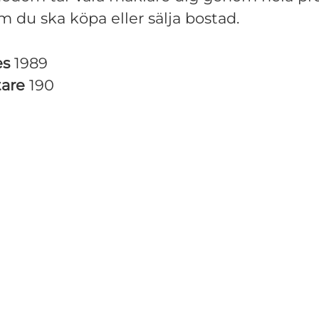
m du ska köpa eller sälja bostad.
es
1989
tare
190