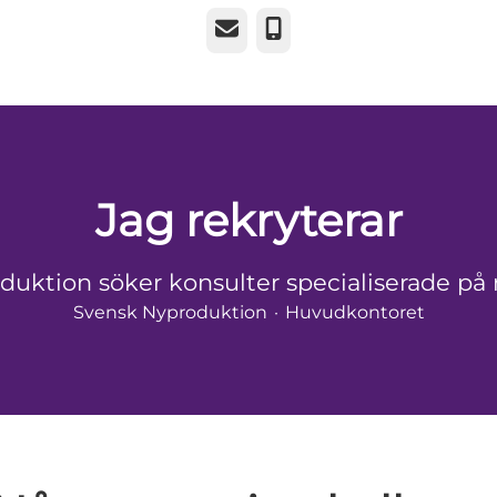
E-post
Telefon
Jag rekryterar
uktion söker konsulter specialiserade på
Svensk Nyproduktion
·
Huvudkontoret