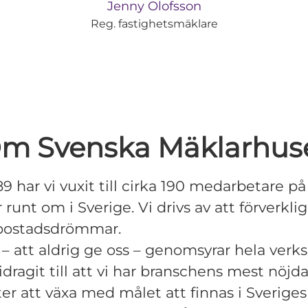
Jenny Olofsson
Reg. fastighetsmäklare
m Svenska Mäklarhus
9 har vi vuxit till cirka 190 medarbetare på 
runt om i Sverige. Vi drivs av att förverklig
bostadsdrömmar.
e – att aldrig ge oss – genomsyrar hela ve
idragit till att vi har branschens mest nöjd
ter att växa med målet att finnas i Sveriges