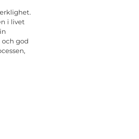
erklighet.
n i livet
in
p och god
ocessen,