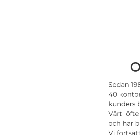
O
Sedan 198
40 kontor 
kunders 
Vårt löft
och har b
Vi fortsät