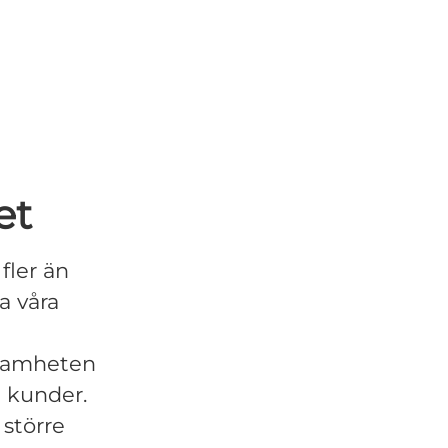
et
fler än
a våra
rksamheten
a kunder.
 större