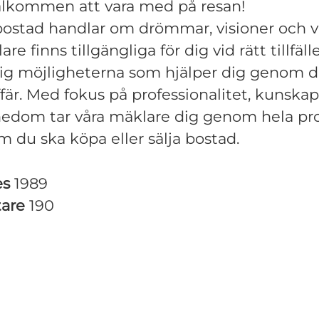
älkommen att vara med på resan!
bostad handlar om drömmar, visioner och v
re finns tillgängliga för dig vid rätt tillfälle
ig möjligheterna som hjälper dig genom d
fär. Med fokus på professionalitet, kunska
nedom tar våra mäklare dig genom hela pr
m du ska köpa eller sälja bostad.
es
1989
tare
190