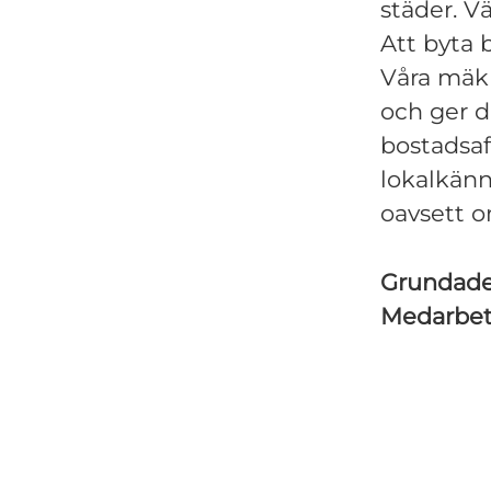
städer. V
Att byta 
Våra mäkla
och ger d
bostadsaf
lokalkän
oavsett o
Grundad
Medarbe