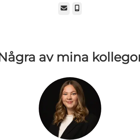
E-post
Telefon
Några av mina kollego