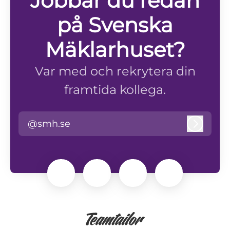
Jobbar du redan
på Svenska
Mäklarhuset?
Var med och rekrytera din
framtida kollega.
@smh.se
Logga i