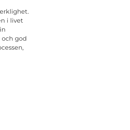
erklighet.
n i livet
in
p och god
ocessen,