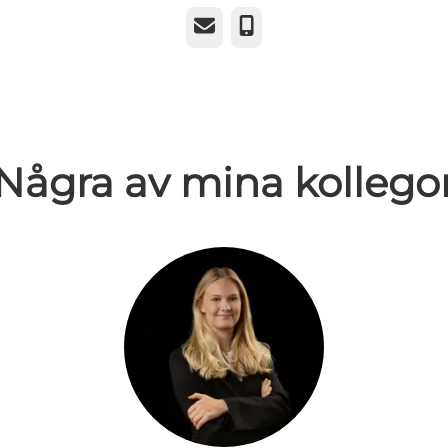
E-post
Telefon
Några av mina kollego