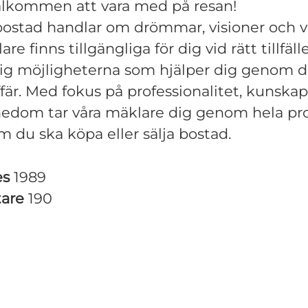
älkommen att vara med på resan!
bostad handlar om drömmar, visioner och v
re finns tillgängliga för dig vid rätt tillfälle
ig möjligheterna som hjälper dig genom d
fär. Med fokus på professionalitet, kunska
nedom tar våra mäklare dig genom hela pr
m du ska köpa eller sälja bostad.
es
1989
tare
190