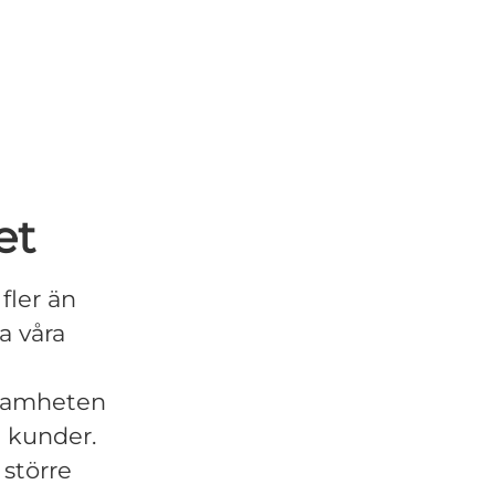
et
fler än
a våra
rksamheten
a kunder.
 större