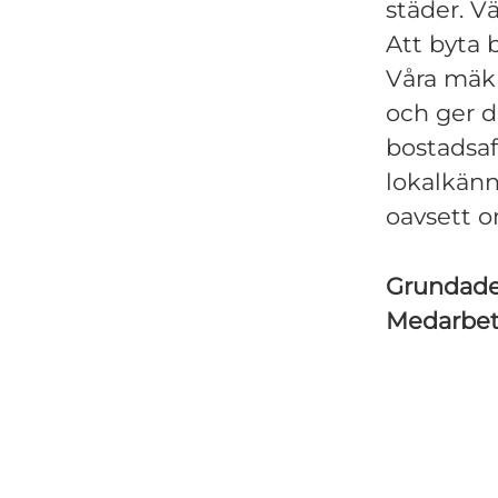
städer. V
Att byta 
Våra mäkla
och ger d
bostadsaf
lokalkän
oavsett o
Grundad
Medarbe