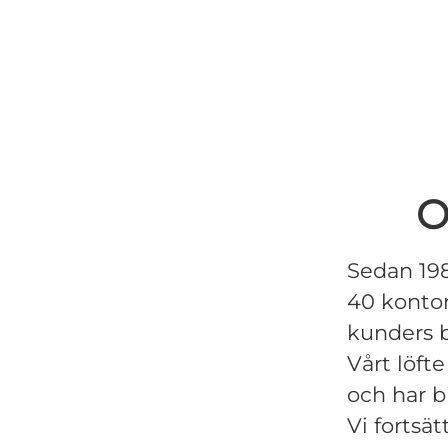
O
Sedan 198
40 kontor 
kunders 
Vårt löft
och har b
Vi fortsät