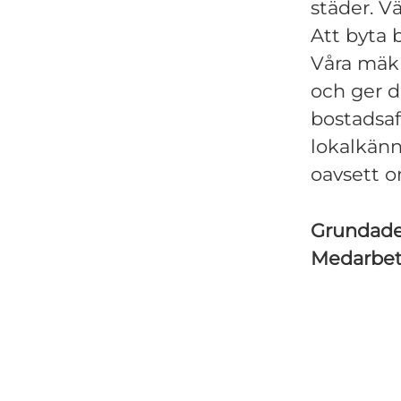
städer. V
Att byta 
Våra mäkla
och ger d
bostadsaf
lokalkän
oavsett o
Grundad
Medarbe