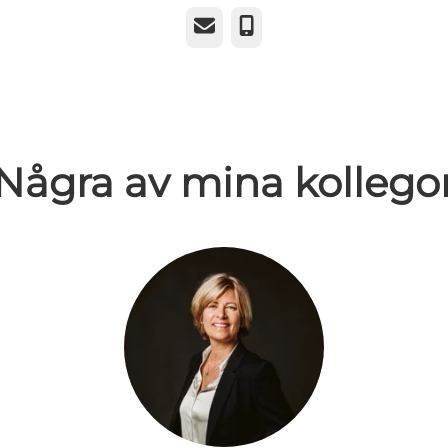
E-post
Telefon
Några av mina kollego