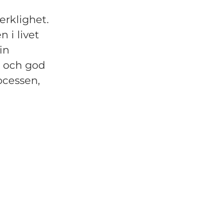
erklighet.
n i livet
in
p och god
ocessen,