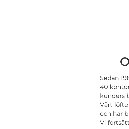
O
Sedan 198
40 kontor 
kunders 
Vårt löft
och har b
Vi fortsät