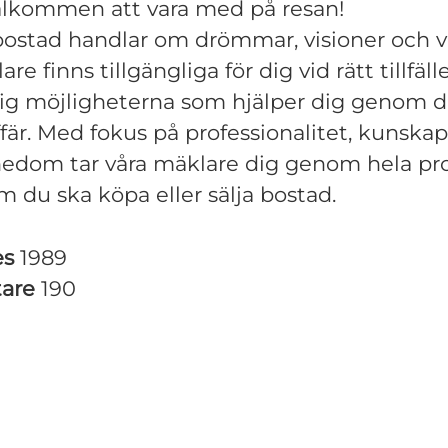
älkommen att vara med på resan!
bostad handlar om drömmar, visioner och v
re finns tillgängliga för dig vid rätt tillfälle
ig möjligheterna som hjälper dig genom d
fär. Med fokus på professionalitet, kunska
nedom tar våra mäklare dig genom hela pr
m du ska köpa eller sälja bostad.
es
1989
tare
190