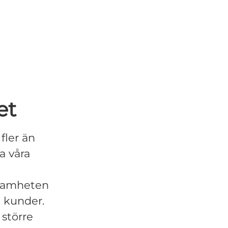
et
fler än
a våra
rksamheten
a kunder.
 större