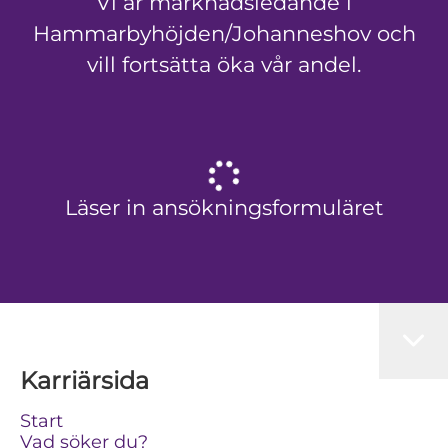
Vi är marknadsledande i
Hammarbyhöjden/Johanneshov och
vill fortsätta öka vår andel.
Läser in ansökningsformuläret
Karriärsida
Start
Vad söker du?