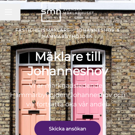
KARRIÄRMENY
Dela sidan
FASTIGHETSMÄKLARE
·
JOHANNESHOV &
HAMMARBYHÖJDEN
Mäklare till
Johanneshov
Vi är marknadsledande i
Hammarbyhöjden/Johanneshov och
vill fortsätta öka vår andel.
Skicka ansökan