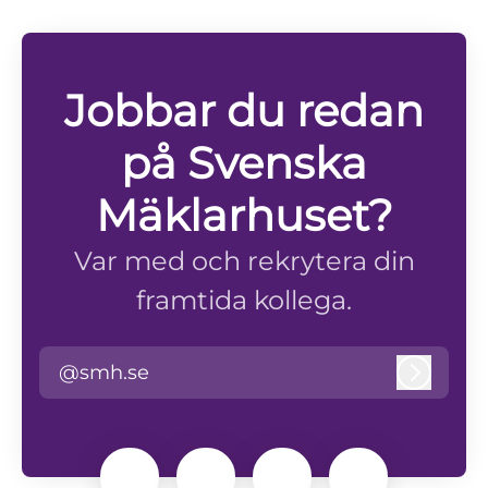
Jobbar du redan
på Svenska
Mäklarhuset?
Var med och rekrytera din
framtida kollega.
@smh.se
Logga i