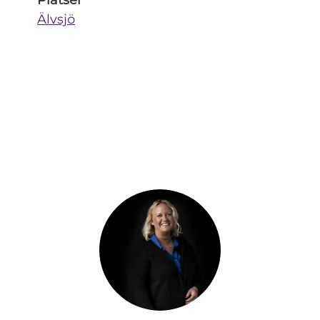
Platser
Älvsjö