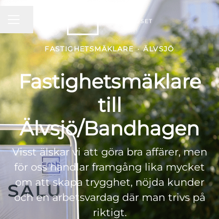
KARRIÄRMENY
Dela sidan
FASTIGHETSMÄKLARE
·
ÄLVSJÖ
Fastighetsmäklare
till
Älvsjö/Bandhagen
Visst älskar vi att göra bra affärer, men
för oss handlar framgång lika mycket
om att skapa trygghet, nöjda kunder
och en arbetsvardag där man trivs på
riktigt.