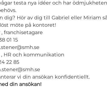
, vågar testa nya idéer och har ödmjukhete
behövs.
 dig? Hör av dig till Gabriel eller Miriam så
löst möte på kontoret!
, franchisetagare
38 01 15
el.stener@smh.se
, HR och kommunikation
24 22 85
m.stener@smh.se
anterar vi din ansökan konfidentiellt.
d din ansökan!