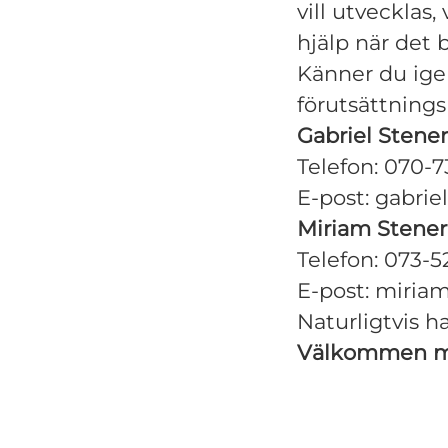
vill utvecklas
hjälp när det 
Känner du igen
förutsättnings
Gabriel Stener
Telefon: 070-7
E-post: gabri
Miriam Stener
Telefon: 073-5
E-post: miria
Naturligtvis h
Välkommen me