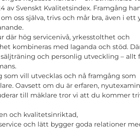
024 av Svenskt Kvalitetsindex. Framgång ha
 om oss själva, trivs och mår bra, även i ett
anande.
ur där hög servicenivå, yrkesstolthet och
t kombineras med laganda och stöd. Därfö
äljträning och personlig utveckling – allt f
mans.
ig som vill utvecklas och nå framgång som
are. Oavsett om du är erfaren, nyutexamin
uderar till mäklare tror vi att du kommer tr
n och kvalitetsinriktad,
 service och lätt bygger goda relationer 