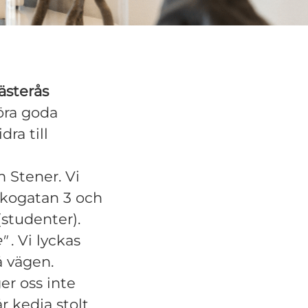
ästerås
göra goda
dra till
 Stener. Vi
yrkogatan 3 och
(studenter).
e"
. Vi lyckas
å vägen.
er oss inte
r kedja stolt