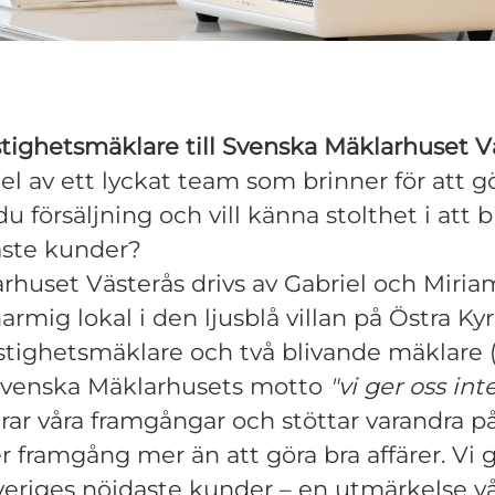
stighetsmäklare till Svenska Mäklarhuset V
 del av ett lyckat team som brinner för att 
du försäljning och vill känna stolthet i att bi
aste kunder?
huset Västerås drivs av Gabriel och Miriam
harmig lokal i den ljusblå villan på Östra K
fastighetsmäklare och två blivande mäklare 
 Svenska Mäklarhusets motto
"vi ger oss int
irar våra framgångar och stöttar varandra p
r framgång mer än att göra bra affärer. Vi g
Sveriges nöjdaste kunder – en utmärkelse vå