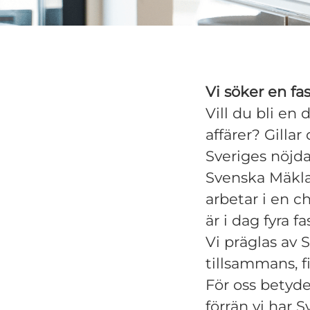
Vi söker en fa
Vill du bli en
affärer? Gillar 
Sveriges nöjd
Svenska Mäklar
arbetar i en c
är i dag fyra 
Vi präglas av
tillsammans, f
För oss betyde
förrän vi har 