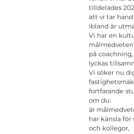
tilldelades 2
att vi tar hand
ibland är utm
Vi har en kult
målmedvetenhe
på coachning, s
lyckas tillsam
Vi söker nu d
fastighetsmäkl
fortfarande st
om du:
är målmedvete
har känsla för
och kollegor,