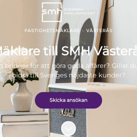
FASTIGHETSMÄKLARE
·
VÄSTERÅS
äklare till SMH Väster
 brinner för att göra goda affärer? Gillar du
bidra till Sveriges nöjdaste kunder?
Skicka ansökan