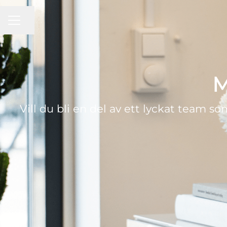
KARRIÄRMENY
Dela sidan
M
Vill du bli en del av ett lyckat team som