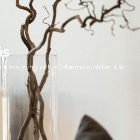
ås
 försäljning och vill känna stolthet i att