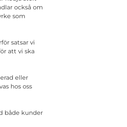
ndlar också om
 yrke som
r satsar vi
ör att vi ska
erad eller
ivas hos oss
med både kunder