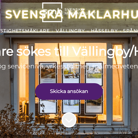
ASTIGHETSMÄKLARE
·
VÄLLINGBY – HÄSSELBY - SPÅ
e sökes till Vällingb
ög servicenivå, yrkesstolthet, målmedvetenhe
Skicka ansökan