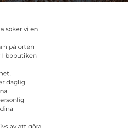
a söker vi en
sam på orten
y I bobutiken
het,
er daglig
ina
personlig
 dina
ivs av att göra