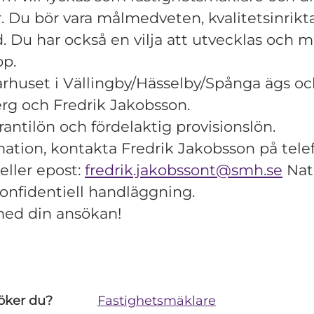
. Du bör vara målmedveten, kvalitetsinrikt
 Du har också en vilja att utvecklas och m
pp.
rhuset i Vällingby/Hässelby/Spånga ägs och
rg och Fredrik Jakobsson.
rantilön och fördelaktig provisionslön.
mation, kontakta Fredrik Jakobsson på tele
eller epost:
fredrik.jakobssont@smh.se
Natu
konfidentiell handläggning.
d din ansökan!
öker du?
Fastighetsmäklare