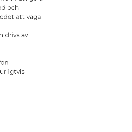
ad och
odet att våga
 drivs av
fon
rligtvis