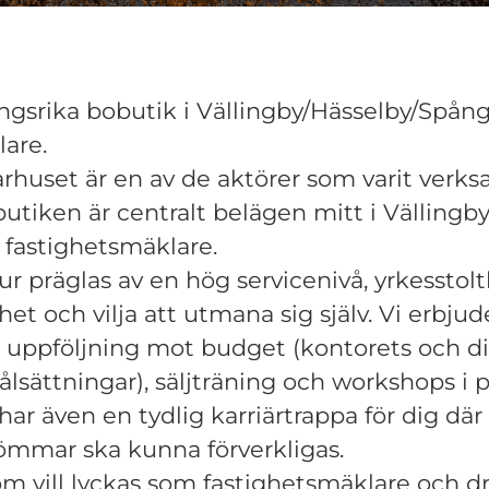
ångsrika bobutik i Vällingby/Hässelby/Spång
are.
rhuset är en av de aktörer som varit verk
utiken är centralt belägen mitt i Vällingb
a fastighetsmäklare.
ur präglas av en hög servicenivå, yrkesstolt
 och vilja att utmana sig själv. Vi erbjud
t uppföljning mot budget (kontorets och d
ålsättningar), säljträning och workshops i 
 har även en tydlig karriärtrappa för dig där
römmar ska kunna förverkligas.
om vill lyckas som fastighetsmäklare och dr