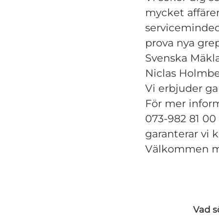
mycket affärer
serviceminded.
prova nya gre
Svenska Mäkla
Niclas Holmbe
Vi erbjuder ga
För mer infor
073-982 81 00 
garanterar vi 
Välkommen me
Vad s