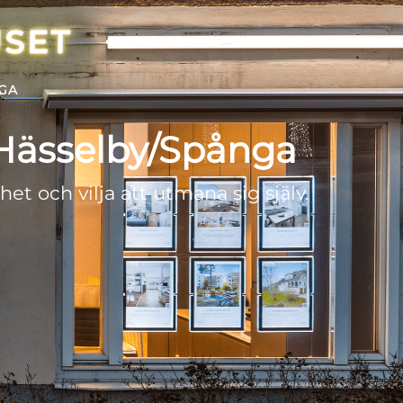
NGA
y/Hässelby/Spånga
t och vilja att utmana sig själv.