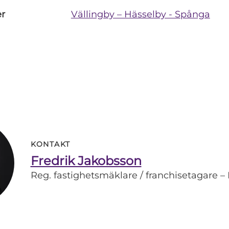
er
Vällingby – Hässelby - Spånga
KONTAKT
Fredrik Jakobsson
Reg. fastighetsmäklare / franchisetagare –