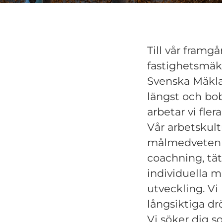
Till vår framg
fastighetsmäkl
Svenska Mäkla
längst och bob
arbetar vi fler
Vår arbetskult
målmedvetenhet
coachning, tä
individuella m
utveckling. Vi
långsiktiga d
Vi söker dig s