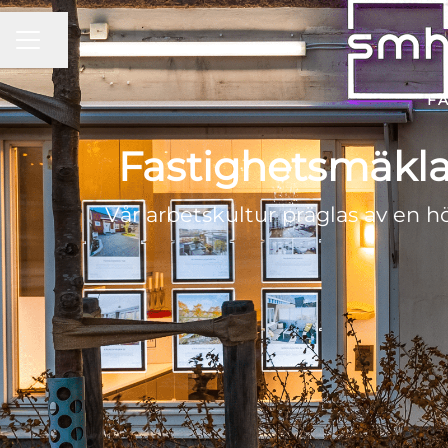
KARRIÄRMENY
Dela sidan
F
Fastighetsmäklar
Vår arbetskultur präglas av en h