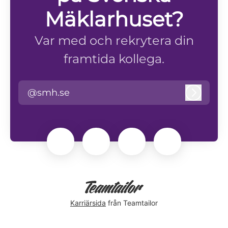
Mäklarhuset?
Var med och rekrytera din
framtida kollega.
@smh.se
Logga i
Karriärsida
från Teamtailor