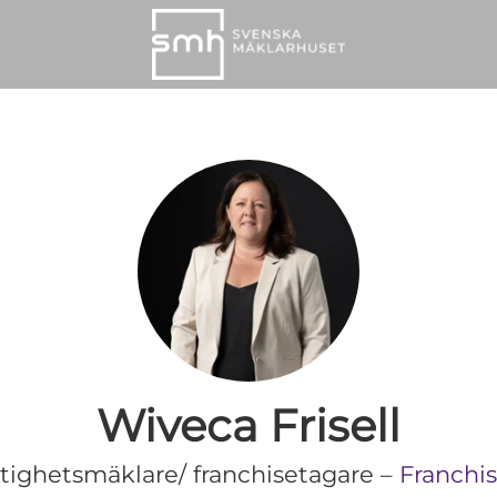
Wiveca Frisell
stighetsmäklare/ franchisetagare –
Franchi