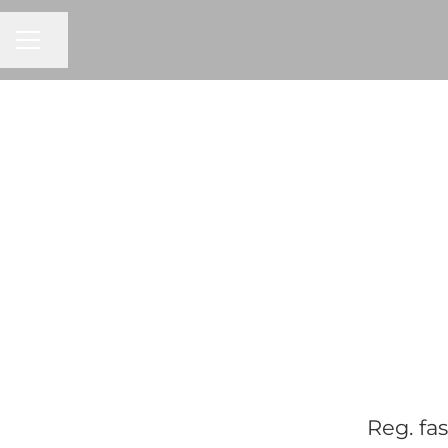
KARRIÄRMENY
Dela sidan
Reg. fa