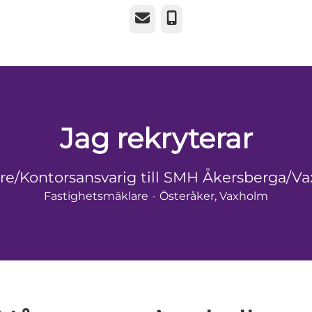
E-post
Telefon
Jag rekryterar
re/Kontorsansvarig till SMH Åkersberga/V
Fastighetsmäklare
·
Österåker, Vaxholm