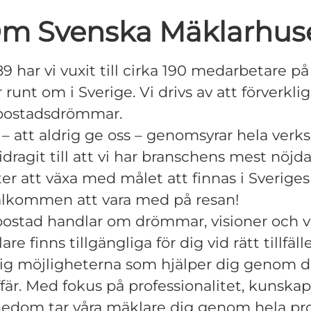
m Svenska Mäklarhus
9 har vi vuxit till cirka 190 medarbetare på 
runt om i Sverige. Vi drivs av att förverklig
bostadsdrömmar.
e – att aldrig ge oss – genomsyrar hela ve
idragit till att vi har branschens mest nöjd
ter att växa med målet att finnas i Sveriges
älkommen att vara med på resan!
bostad handlar om drömmar, visioner och v
re finns tillgängliga för dig vid rätt tillfälle
ig möjligheterna som hjälper dig genom d
fär. Med fokus på professionalitet, kunska
nedom tar våra mäklare dig genom hela pr