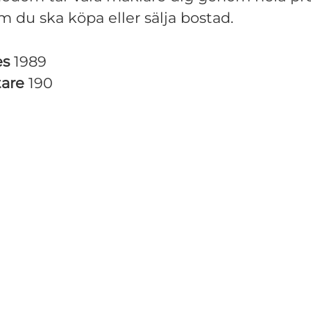
m du ska köpa eller sälja bostad.
es
1989
tare
190