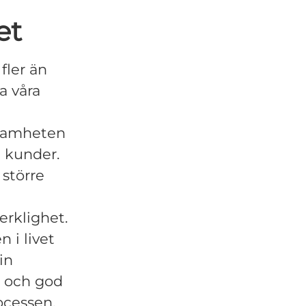
et
fler än
a våra
rksamheten
a kunder.
 större
erklighet.
n i livet
in
p och god
ocessen,