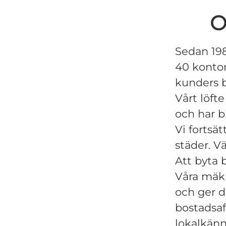
O
Sedan 198
40 kontor 
kunders 
Vårt löft
och har b
Vi fortsät
städer. V
Att byta 
Våra mäkla
och ger d
bostadsaf
lokalkän