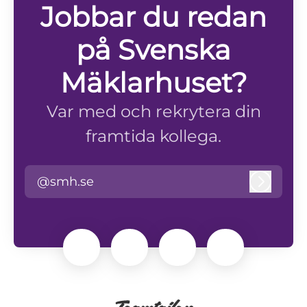
Jobbar du redan
på Svenska
Mäklarhuset?
Var med och rekrytera din
framtida kollega.
@smh.se
Logga i