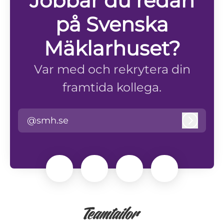
Jobbar du redan
på Svenska
Mäklarhuset?
Var med och rekrytera din
framtida kollega.
@smh.se
Logga i