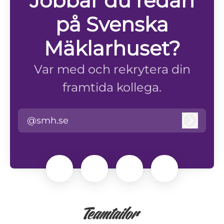
Jobbar du redan
på Svenska
Mäklarhuset?
Var med och rekrytera din
framtida kollega.
@smh.se
Logga i