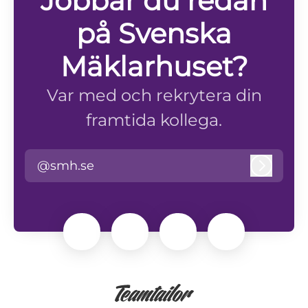
Jobbar du redan
på Svenska
Mäklarhuset?
Var med och rekrytera din
framtida kollega.
@smh.se
Logga i