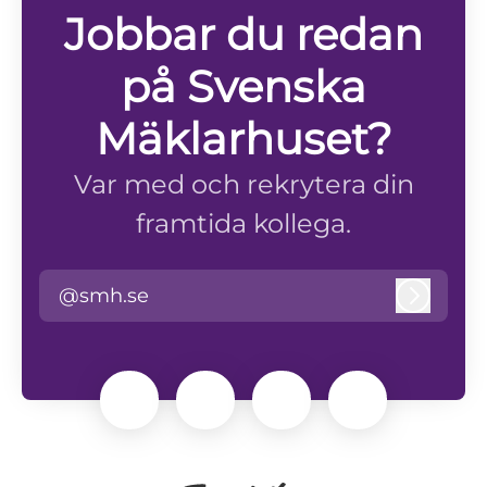
Jobbar du redan
på Svenska
Mäklarhuset?
Var med och rekrytera din
framtida kollega.
@smh.se
Logga i