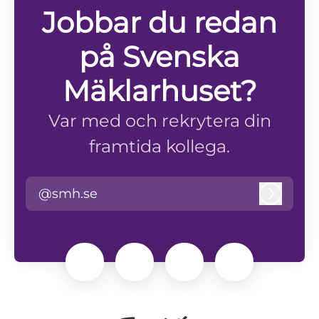
Jobbar du redan
på Svenska
Mäklarhuset?
Var med och rekrytera din
framtida kollega.
@smh.se
Logga i