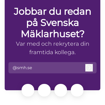
Jobbar du redan
på Svenska
Mäklarhuset?
Var med och rekrytera din
framtida kollega.
@smh.se
Logga i