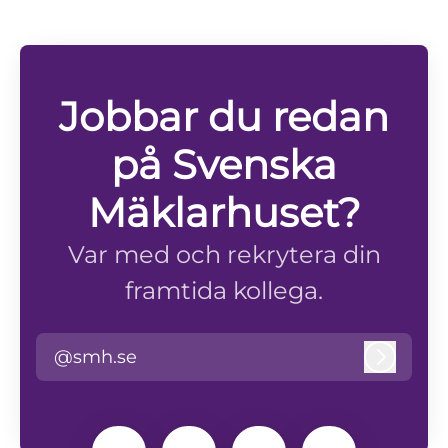
Jobbar du redan
på Svenska
Mäklarhuset?
Var med och rekrytera din
framtida kollega.
@smh.se
Logga i