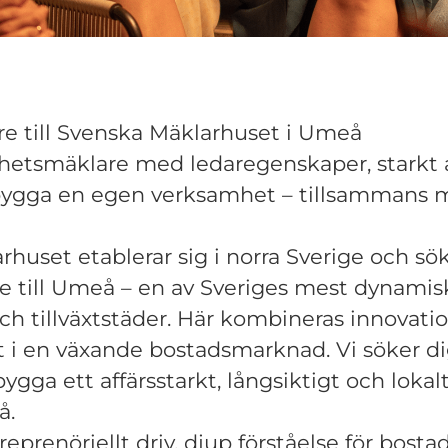
re till Svenska Mäklarhuset i Umeå
ghetsmäklare med ledaregenskaper, starkt a
bygga en egen verksamhet – tillsammans
huset etablerar sig i norra Sverige och sö
re till Umeå – en av Sveriges mest dynamis
och tillväxtstäder. Här kombineras innovati
et i en växande bostadsmarknad. Vi söker di
bygga ett affärsstarkt, långsiktigt och lokal
å.
reprenöriellt driv, djup förståelse för bosta