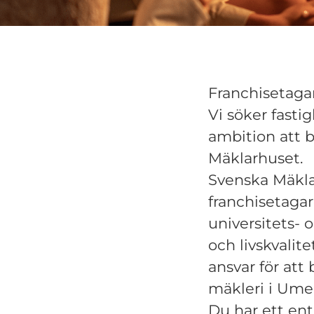
Franchisetaga
Vi söker fasti
ambition att 
Mäklarhuset.
Svenska Mäklar
franchisetaga
universitets- 
och livskvalit
ansvar för att 
mäkleri i Ume
Du har ett ent