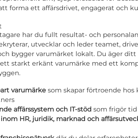
a att forma ett affärsdrivet, engagerat och 
t
agare har du fullt resultat- och personalan
ekryterar, utvecklar och leder teamet, drive
 och bygger varumärket lokalt. Du äger dit
 ett starkt erkänt varumärke med ett komp
ryggen.
art varumärke
som skapar förtroende hos 
tners
de affärssystem och IT‑stöd
som frigör tid t
 inom HR, juridik, marknad och affärsutvec
 franchisenätverk
där du delar erfarenhete