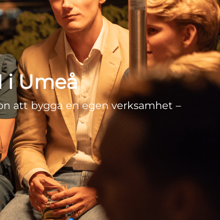
H i Umeå
ion att bygga en egen verksamhet –