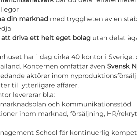
llegor
rma din marknad
med tryggheten av en stab
edja
tt driva ett helt eget bolag
utan delat ä
huset har i dag cirka 40 kontor i Sverige, 
ailand. Koncernen omfattar även
Svensk N
ledande aktörer inom nyproduktionsförsälj
r till ytterligare affärer.
or levererar bl.a:
 marknadsplan och kommunikationsstöd
oner inom marknad, försäljning, HR/rekryt
nagement School för kontinuerlig kompet