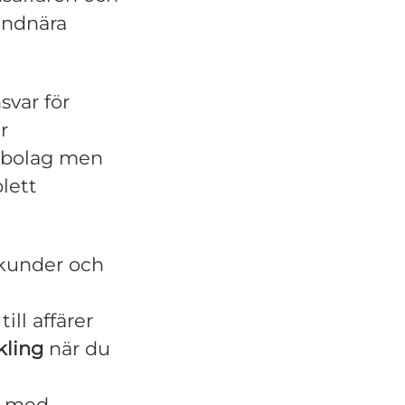
kundnära
svar för
r
t bolag men
lett
kunder och
ill affärer
kling
när du
r med