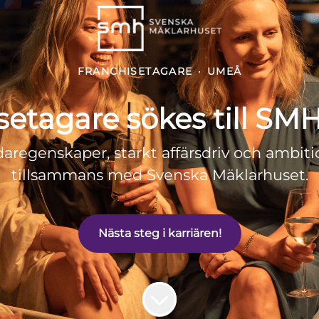
FRANCHISETAGARE
·
UMEÅ
setagare sökes till SM
daregenskaper, starkt affärsdriv och ambit
tillsammans med Svenska Mäklarhuset.
Nästa steg i karriären!