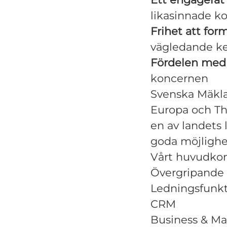
likasinnade ko
Frihet att fo
vägledande k
Fördelen med a
koncernen
Svenska Mäklar
Europa och Th
en av landets 
goda möjlighete
Vårt huvudkont
Övergripande
Ledningsfunkti
CRM
Business & Ma