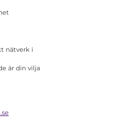
het
t nätverk i
 är din vilja
.se