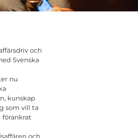
ffärsdriv och
 med Svenska
ker nu
ka
on, kunskap
g som vill ta
t förankrat
dsaffären och