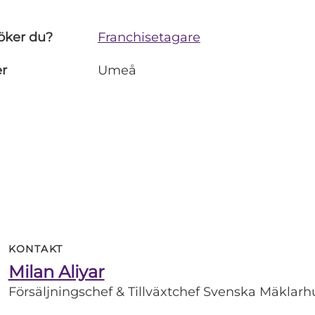
öker du?
Franchisetagare
er
Umeå
KONTAKT
Milan Aliyar
Försäljningschef & Tillväxtchef Svenska Mäklar