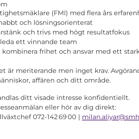
som
stighetsmäklare (FMI) med flera års erfaren
snabbt och lösningsorienterat
färstänk och trivs med högt resultatfokus
 leda ett vinnande team
tt kombinera frihet och ansvar med ett stark
t är meriterande men inget krav. Avgörande
änniskor, affären och ditt område.
andlas ditt visade intresse konfidentiellt.
resseanmälan eller hör av dig direkt:
illväxtchef 072‑142 69 00 |
milan.aliyar@smh