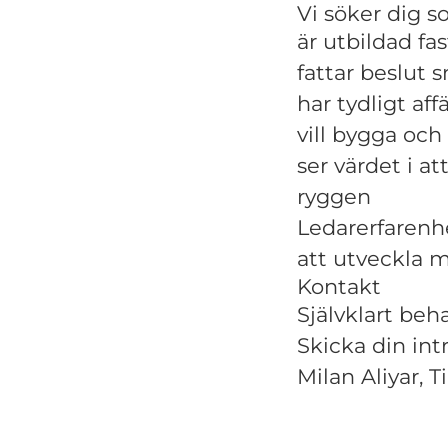
Vi söker dig 
är utbildad
fa
fattar beslut 
har tydligt af
vill bygga och
ser värdet i a
ryggen
Ledarerfarenhe
att utveckla m
Kontakt
Självklart beh
Skicka din int
Milan Aliyar, T