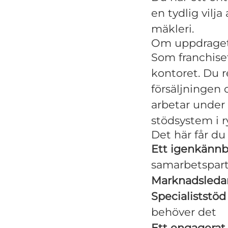
en tydlig vilj
mäkleri.
Om uppdrage
Som franchiset
kontoret. Du r
försäljningen
arbetar under
stödsystem i 
Det här får du
Ett igenkännb
samarbetspar
Marknadsledan
Specialiststöd
behöver det
Ett engagerat