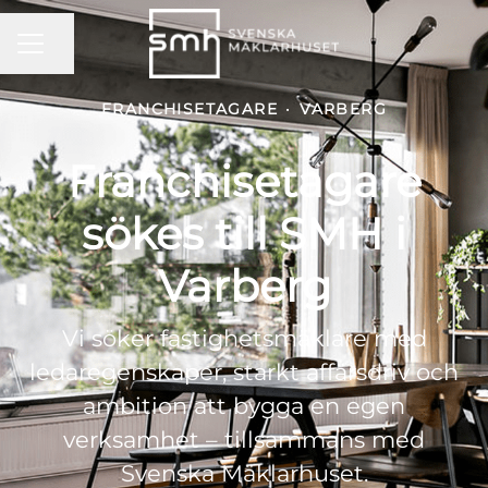
KARRIÄRMENY
Dela sidan
FRANCHISETAGARE
·
VARBERG
Franchisetagare
sökes till SMH i
Varberg
Vi söker fastighetsmäklare med
ledaregenskaper, starkt affärsdriv och
ambition att bygga en egen
verksamhet – tillsammans med
Svenska Mäklarhuset.