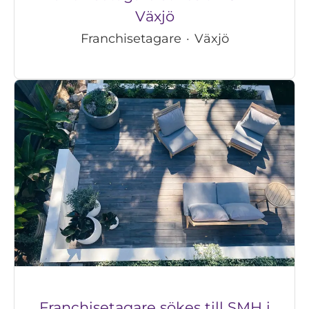
Växjö
Franchisetagare
·
Växjö
Franchisetagare sökes till SMH i