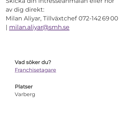
Skicka din intresseanmälan eller hör
av dig direkt:
Milan Aliyar, Tillväxtchef 072‑142 69 00
|
milan.aliyar@smh.se
Vad söker du?
Franchisetagare
Platser
Varberg